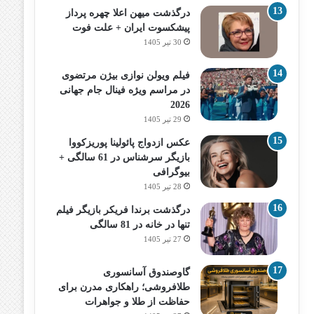
درگذشت میهن اعلا چهره پرداز
پیشکسوت ایران + علت فوت
30 تیر 1405
فیلم ویولن نوازی بیژن مرتضوی
در مراسم ویژه فینال جام جهانی
2026
29 تیر 1405
عکس ازدواج پائولینا پوریزکووا
بازیگر سرشناس در 61 سالگی +
بیوگرافی
28 تیر 1405
درگذشت برندا فریکر بازیگر فیلم
تنها در خانه در 81 سالگی
27 تیر 1405
گاوصندوق آسانسوری
طلافروشی؛ راهکاری مدرن برای
حفاظت از طلا و جواهرات