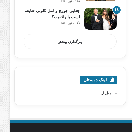
27 تیر 1405
جدایی جورج و امل کلونی شایعه
است یا واقعیت؟
25 تیر 1405
بارگذاری بیشتر
لینک دوستان
مبل ال