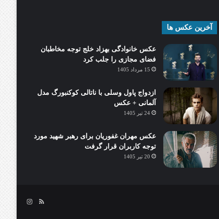
آخرین عکس ها
عکس خانوادگی بهزاد خلج توجه مخاطبان
فضای مجازی را جلب کرد
15 مرداد 1405
ازدواج پاول وسلی با ناتالی کوکنبورگ مدل
آلمانی + عکس
24 تیر 1405
عکس مهران غفوریان برای رهبر شهید مورد
توجه کاربران قرار گرفت
20 تیر 1405
خوراک
اینستاگرام