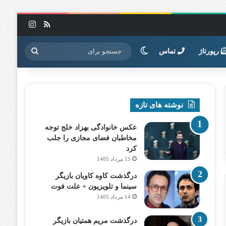
خوراک
اینستاگرا
تغییر پوسته
جستجو
رپورتاژ
تماس
برای
نوشته های تازه
عکس خانوادگی بهزاد خلج توجه
مخاطبان فضای مجازی را جلب
کرد
15 مرداد 1405
درگذشت کاوه کاویان بازیگر
سینما و تلویزیون + علت فوت
14 مرداد 1405
درگذشت مریم همتیان بازیگر