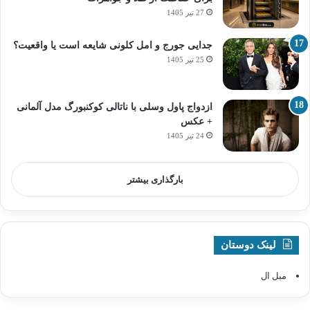
27 تیر 1405
جدایی جورج و امل کلونی شایعه است یا واقعیت؟
25 تیر 1405
ازدواج پاول وسلی با ناتالی کوکنبورگ مدل آلمانی
+ عکس
24 تیر 1405
بارگذاری بیشتر
لینک دوستان
مبل ال