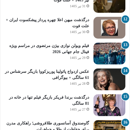
تیر 1405 + علت فوت
31 تیر 1405
درگذشت میهن اعلا چهره پرداز پیشکسوت ایران +
علت فوت
30 تیر 1405
فیلم ویولن نوازی بیژن مرتضوی در مراسم ویژه
فینال جام جهانی 2026
29 تیر 1405
عکس ازدواج پائولینا پوریزکووا بازیگر سرشناس در
61 سالگی + بیوگرافی
28 تیر 1405
درگذشت برندا فریکر بازیگر فیلم تنها در خانه در
81 سالگی
27 تیر 1405
گاوصندوق آسانسوری طلافروشی؛ راهکاری مدرن
برای حفاظت از طلا و جواهرات