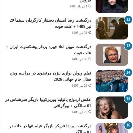
فروش
1 مرداد 1405
درگذشت رضا امینیان دستیار کارگردان سینما 29
تیر 1405 + علت فوت
31 تیر 1405
درگذشت میهن اعلا چهره پرداز پیشکسوت ایران +
علت فوت
30 تیر 1405
فیلم ویولن نوازی بیژن مرتضوی در مراسم ویژه
فینال جام جهانی 2026
29 تیر 1405
عکس ازدواج پائولینا پوریزکووا بازیگر سرشناس در
61 سالگی + بیوگرافی
28 تیر 1405
درگذشت برندا فریکر بازیگر فیلم تنها در خانه در
81 سالگی