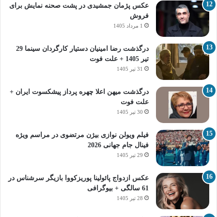
عکس پژمان جمشیدی در پشت صحنه نمایش برای
فروش
1 مرداد 1405
درگذشت رضا امینیان دستیار کارگردان سینما 29
تیر 1405 + علت فوت
31 تیر 1405
درگذشت میهن اعلا چهره پرداز پیشکسوت ایران +
علت فوت
30 تیر 1405
فیلم ویولن نوازی بیژن مرتضوی در مراسم ویژه
فینال جام جهانی 2026
29 تیر 1405
عکس ازدواج پائولینا پوریزکووا بازیگر سرشناس در
61 سالگی + بیوگرافی
28 تیر 1405