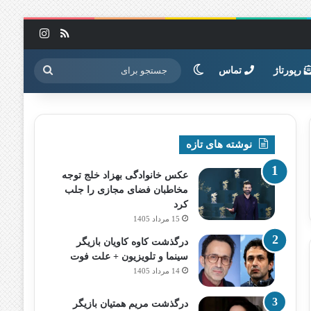
خوراک
اینستاگرا
تغییر پوسته
جستجو
رپورتاژ
تماس
برای
نوشته های تازه
عکس خانوادگی بهزاد خلج توجه
مخاطبان فضای مجازی را جلب
کرد
15 مرداد 1405
درگذشت کاوه کاویان بازیگر
سینما و تلویزیون + علت فوت
14 مرداد 1405
درگذشت مریم همتیان بازیگر