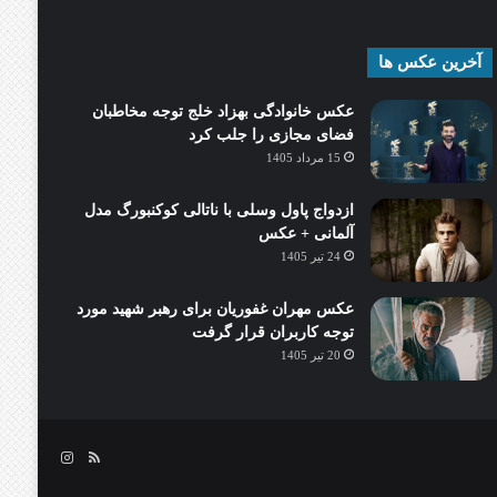
آخرین عکس ها
عکس خانوادگی بهزاد خلج توجه مخاطبان
فضای مجازی را جلب کرد
15 مرداد 1405
ازدواج پاول وسلی با ناتالی کوکنبورگ مدل
آلمانی + عکس
24 تیر 1405
عکس مهران غفوریان برای رهبر شهید مورد
توجه کاربران قرار گرفت
20 تیر 1405
خوراک
اینستاگرام