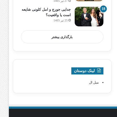
27 تیر 1405
جدایی جورج و امل کلونی شایعه
است یا واقعیت؟
25 تیر 1405
بارگذاری بیشتر
لینک دوستان
مبل ال