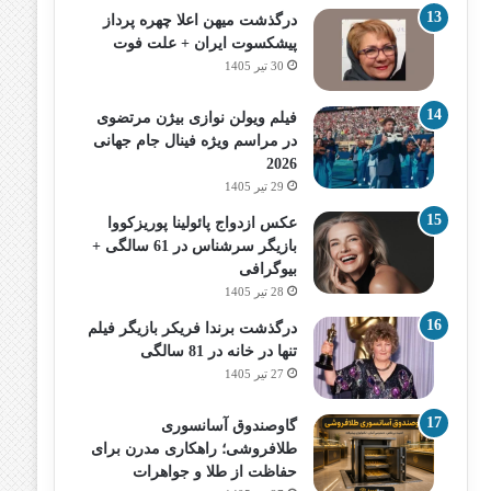
درگذشت میهن اعلا چهره پرداز
پیشکسوت ایران + علت فوت
30 تیر 1405
فیلم ویولن نوازی بیژن مرتضوی
در مراسم ویژه فینال جام جهانی
2026
29 تیر 1405
عکس ازدواج پائولینا پوریزکووا
بازیگر سرشناس در 61 سالگی +
بیوگرافی
28 تیر 1405
درگذشت برندا فریکر بازیگر فیلم
تنها در خانه در 81 سالگی
27 تیر 1405
گاوصندوق آسانسوری
طلافروشی؛ راهکاری مدرن برای
حفاظت از طلا و جواهرات