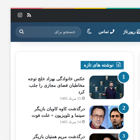
خوراک
اینستاگرا
تغییر پوسته
جستجو
رپورتاژ
تماس
برای
نوشته های تازه
عکس خانوادگی بهزاد خلج توجه
مخاطبان فضای مجازی را جلب
کرد
15 مرداد 1405
درگذشت کاوه کاویان بازیگر
سینما و تلویزیون + علت فوت
14 مرداد 1405
درگذشت مریم همتیان بازیگر