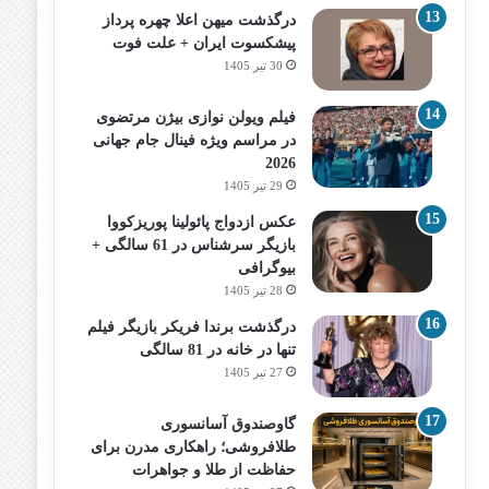
درگذشت میهن اعلا چهره پرداز
پیشکسوت ایران + علت فوت
30 تیر 1405
فیلم ویولن نوازی بیژن مرتضوی
در مراسم ویژه فینال جام جهانی
2026
29 تیر 1405
عکس ازدواج پائولینا پوریزکووا
بازیگر سرشناس در 61 سالگی +
بیوگرافی
28 تیر 1405
درگذشت برندا فریکر بازیگر فیلم
تنها در خانه در 81 سالگی
27 تیر 1405
گاوصندوق آسانسوری
طلافروشی؛ راهکاری مدرن برای
حفاظت از طلا و جواهرات