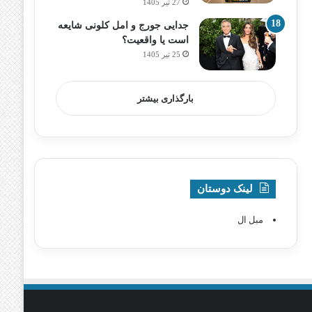
27 تیر 1405
جدایی جورج و امل کلونی شایعه
است یا واقعیت؟
25 تیر 1405
بارگذاری بیشتر
لینک دوستان
مبل ال