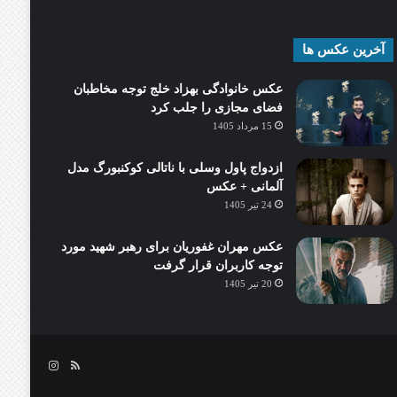
آخرین عکس ها
عکس خانوادگی بهزاد خلج توجه مخاطبان
فضای مجازی را جلب کرد
15 مرداد 1405
ازدواج پاول وسلی با ناتالی کوکنبورگ مدل
آلمانی + عکس
24 تیر 1405
عکس مهران غفوریان برای رهبر شهید مورد
توجه کاربران قرار گرفت
20 تیر 1405
خوراک
اینستاگرام