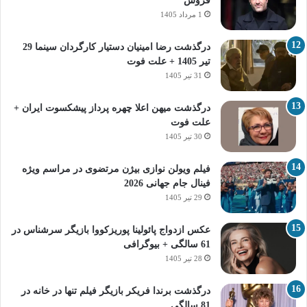
فروش
1 مرداد 1405
درگذشت رضا امینیان دستیار کارگردان سینما 29
تیر 1405 + علت فوت
31 تیر 1405
درگذشت میهن اعلا چهره پرداز پیشکسوت ایران +
علت فوت
30 تیر 1405
فیلم ویولن نوازی بیژن مرتضوی در مراسم ویژه
فینال جام جهانی 2026
29 تیر 1405
عکس ازدواج پائولینا پوریزکووا بازیگر سرشناس در
61 سالگی + بیوگرافی
28 تیر 1405
درگذشت برندا فریکر بازیگر فیلم تنها در خانه در
81 سالگی