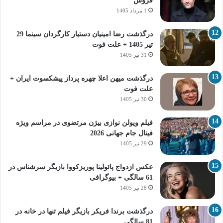
فروش
1 مرداد 1405
درگذشت رضا امینیان دستیار کارگردان سینما 29
تیر 1405 + علت فوت
31 تیر 1405
درگذشت میهن اعلا چهره پرداز پیشکسوت ایران +
علت فوت
30 تیر 1405
فیلم ویولن نوازی بیژن مرتضوی در مراسم ویژه
فینال جام جهانی 2026
29 تیر 1405
عکس ازدواج پائولینا پوریزکووا بازیگر سرشناس در
61 سالگی + بیوگرافی
28 تیر 1405
درگذشت برندا فریکر بازیگر فیلم تنها در خانه در
81 سالگی