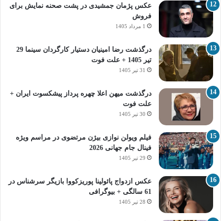
عکس پژمان جمشیدی در پشت صحنه نمایش برای
فروش
1 مرداد 1405
درگذشت رضا امینیان دستیار کارگردان سینما 29
تیر 1405 + علت فوت
31 تیر 1405
درگذشت میهن اعلا چهره پرداز پیشکسوت ایران +
علت فوت
30 تیر 1405
فیلم ویولن نوازی بیژن مرتضوی در مراسم ویژه
فینال جام جهانی 2026
29 تیر 1405
عکس ازدواج پائولینا پوریزکووا بازیگر سرشناس در
61 سالگی + بیوگرافی
28 تیر 1405