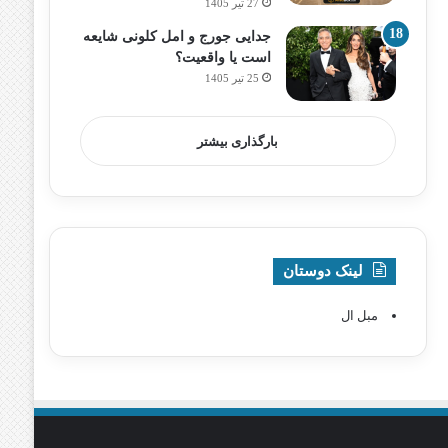
27 تیر 1405
جدایی جورج و امل کلونی شایعه
است یا واقعیت؟
25 تیر 1405
بارگذاری بیشتر
لینک دوستان
مبل ال