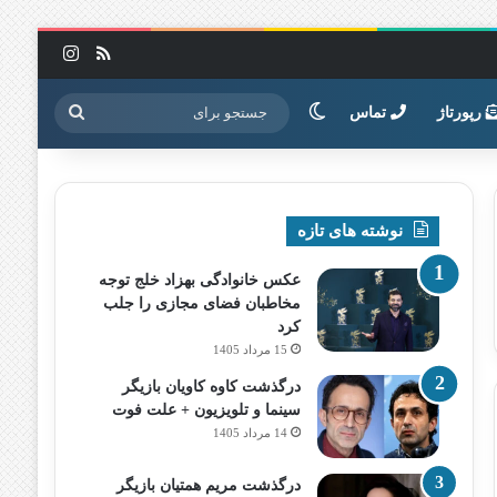
خوراک
اینستاگرا
تغییر پوسته
جستجو
رپورتاژ
تماس
برای
نوشته های تازه
عکس خانوادگی بهزاد خلج توجه
مخاطبان فضای مجازی را جلب
کرد
15 مرداد 1405
درگذشت کاوه کاویان بازیگر
سینما و تلویزیون + علت فوت
14 مرداد 1405
درگذشت مریم همتیان بازیگر