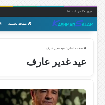
امروز: 15 مرداد 1405
صفحه نخست
صفحه اصلی
/
عید غدیر عارف
عید غدیر عارف