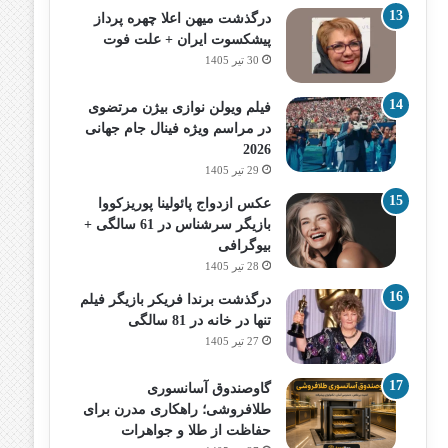
درگذشت میهن اعلا چهره پرداز
پیشکسوت ایران + علت فوت
30 تیر 1405
فیلم ویولن نوازی بیژن مرتضوی
در مراسم ویژه فینال جام جهانی
2026
29 تیر 1405
عکس ازدواج پائولینا پوریزکووا
بازیگر سرشناس در 61 سالگی +
بیوگرافی
28 تیر 1405
درگذشت برندا فریکر بازیگر فیلم
تنها در خانه در 81 سالگی
27 تیر 1405
گاوصندوق آسانسوری
طلافروشی؛ راهکاری مدرن برای
حفاظت از طلا و جواهرات