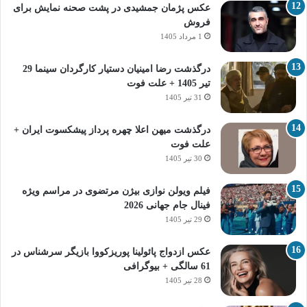
عکس پژمان جمشیدی در پشت صحنه نمایش برای
فروش
1 مرداد 1405
درگذشت رضا امینیان دستیار کارگردان سینما 29
تیر 1405 + علت فوت
31 تیر 1405
درگذشت میهن اعلا چهره پرداز پیشکسوت ایران +
علت فوت
30 تیر 1405
فیلم ویولن نوازی بیژن مرتضوی در مراسم ویژه
فینال جام جهانی 2026
29 تیر 1405
عکس ازدواج پائولینا پوریزکووا بازیگر سرشناس در
61 سالگی + بیوگرافی
28 تیر 1405