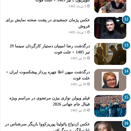
تلویزیون 2 تیر 1405 + علت فوت
3 مرداد 1405
عکس پژمان جمشیدی در پشت صحنه نمایش برای
فروش
1 مرداد 1405
درگذشت رضا امینیان دستیار کارگردان سینما 29
تیر 1405 + علت فوت
31 تیر 1405
درگذشت میهن اعلا چهره پرداز پیشکسوت ایران +
علت فوت
30 تیر 1405
فیلم ویولن نوازی بیژن مرتضوی در مراسم ویژه
فینال جام جهانی 2026
29 تیر 1405
عکس ازدواج پائولینا پوریزکووا بازیگر سرشناس در
61 سالگی + بیوگرافی