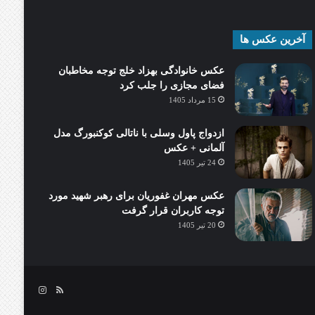
آخرین عکس ها
عکس خانوادگی بهزاد خلج توجه مخاطبان
فضای مجازی را جلب کرد
15 مرداد 1405
ازدواج پاول وسلی با ناتالی کوکنبورگ مدل
آلمانی + عکس
24 تیر 1405
عکس مهران غفوریان برای رهبر شهید مورد
توجه کاربران قرار گرفت
20 تیر 1405
خوراک
اینستاگرام