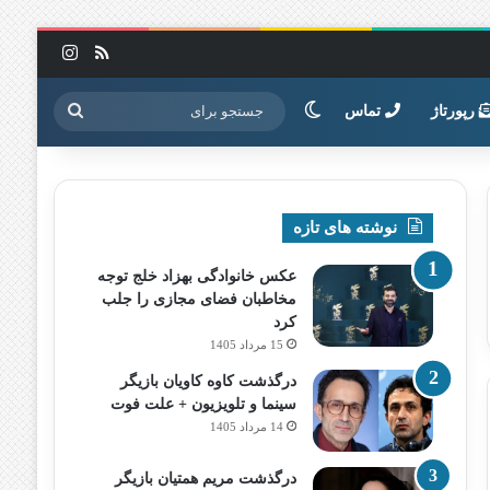
خوراک
اینستاگرا
تغییر پوسته
جستجو
رپورتاژ
تماس
برای
نوشته های تازه
عکس خانوادگی بهزاد خلج توجه
مخاطبان فضای مجازی را جلب
کرد
15 مرداد 1405
درگذشت کاوه کاویان بازیگر
سینما و تلویزیون + علت فوت
14 مرداد 1405
درگذشت مریم همتیان بازیگر