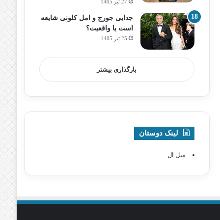
27 تیر 1405
جدایی جورج و امل کلونی شایعه
است یا واقعیت؟
25 تیر 1405
بارگذاری بیشتر
لینک دوستان
مبل ال