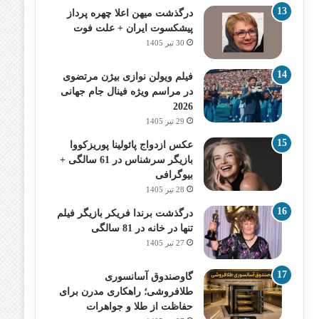
درگذشت میهن اعلا چهره پرداز
پیشکسوت ایران + علت فوت
30 تیر 1405
فیلم ویولن نوازی بیژن مرتضوی
در مراسم ویژه فینال جام جهانی
2026
29 تیر 1405
عکس ازدواج پائولینا پوریزکووا
بازیگر سرشناس در 61 سالگی +
بیوگرافی
28 تیر 1405
درگذشت برندا فریکر بازیگر فیلم
تنها در خانه در 81 سالگی
27 تیر 1405
گاوصندوق آسانسوری
طلافروشی؛ راهکاری مدرن برای
حفاظت از طلا و جواهرات