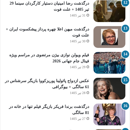
درگذشت رضا امینیان دستیار کارگردان سینما 29
تیر 1405 + علت فوت
31 تیر 1405
درگذشت میهن اعلا چهره پرداز پیشکسوت ایران +
علت فوت
30 تیر 1405
فیلم ویولن نوازی بیژن مرتضوی در مراسم ویژه
فینال جام جهانی 2026
29 تیر 1405
عکس ازدواج پائولینا پوریزکووا بازیگر سرشناس در
61 سالگی + بیوگرافی
28 تیر 1405
درگذشت برندا فریکر بازیگر فیلم تنها در خانه در
81 سالگی
27 تیر 1405