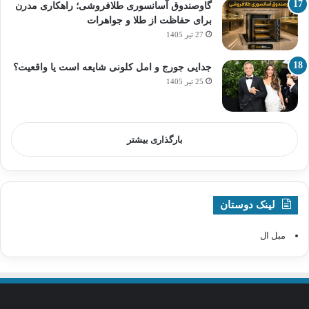
گاوصندوق آسانسوری طلافروشی؛ راهکاری مدرن
برای حفاظت از طلا و جواهرات
27 تیر 1405
جدایی جورج و امل کلونی شایعه است یا واقعیت؟
25 تیر 1405
بارگذاری بیشتر
لینک دوستان
مبل ال