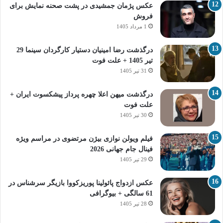
عکس پژمان جمشیدی در پشت صحنه نمایش برای
فروش
1 مرداد 1405
درگذشت رضا امینیان دستیار کارگردان سینما 29
تیر 1405 + علت فوت
31 تیر 1405
درگذشت میهن اعلا چهره پرداز پیشکسوت ایران +
علت فوت
30 تیر 1405
فیلم ویولن نوازی بیژن مرتضوی در مراسم ویژه
فینال جام جهانی 2026
29 تیر 1405
عکس ازدواج پائولینا پوریزکووا بازیگر سرشناس در
61 سالگی + بیوگرافی
28 تیر 1405