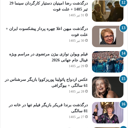
درگذشت رضا امینیان دستیار کارگردان سینما 29
تیر 1405 + علت فوت
31 تیر 1405
درگذشت میهن اعلا چهره پرداز پیشکسوت ایران +
علت فوت
30 تیر 1405
فیلم ویولن نوازی بیژن مرتضوی در مراسم ویژه
فینال جام جهانی 2026
29 تیر 1405
عکس ازدواج پائولینا پوریزکووا بازیگر سرشناس در
61 سالگی + بیوگرافی
28 تیر 1405
درگذشت برندا فریکر بازیگر فیلم تنها در خانه در
81 سالگی
27 تیر 1405