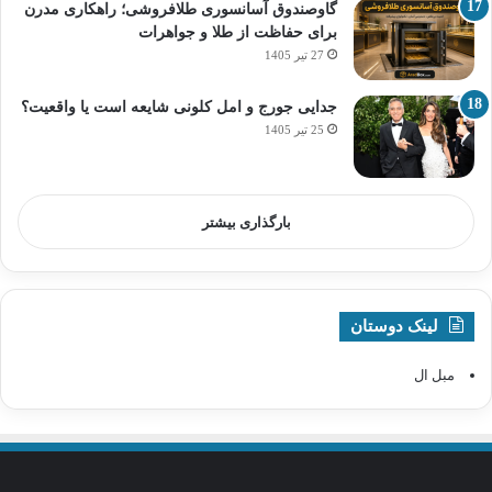
گاوصندوق آسانسوری طلافروشی؛ راهکاری مدرن
برای حفاظت از طلا و جواهرات
27 تیر 1405
جدایی جورج و امل کلونی شایعه است یا واقعیت؟
25 تیر 1405
بارگذاری بیشتر
لینک دوستان
مبل ال