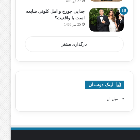
27 تیر 1405
جدایی جورج و امل کلونی شایعه
است یا واقعیت؟
25 تیر 1405
بارگذاری بیشتر
لینک دوستان
مبل ال