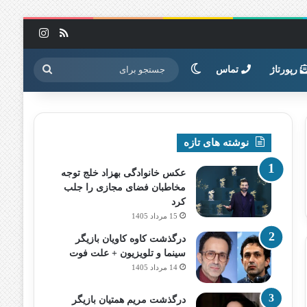
خوراک
اینستاگرا
تغییر پوسته
جستجو
رپورتاژ
تماس
برای
نوشته های تازه
عکس خانوادگی بهزاد خلج توجه
مخاطبان فضای مجازی را جلب
کرد
15 مرداد 1405
درگذشت کاوه کاویان بازیگر
سینما و تلویزیون + علت فوت
14 مرداد 1405
درگذشت مریم همتیان بازیگر