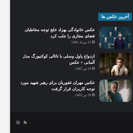
آخرین عکس ها
عکس خانوادگی بهزاد خلج توجه مخاطبان
فضای مجازی را جلب کرد
15 مرداد 1405
ازدواج پاول وسلی با ناتالی کوکنبورگ مدل
آلمانی + عکس
24 تیر 1405
عکس مهران غفوریان برای رهبر شهید مورد
توجه کاربران قرار گرفت
20 تیر 1405
خوراک
اینستاگرام