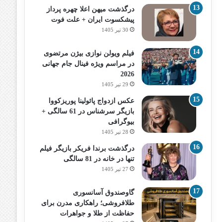
درگذشت میهن اعلا چهره پرداز
پیشکسوت ایران + علت فوت
30 تیر 1405
فیلم ویولن نوازی بیژن مرتضوی
در مراسم ویژه فینال جام جهانی
2026
29 تیر 1405
عکس ازدواج پائولینا پوریزکووا
بازیگر سرشناس در 61 سالگی +
بیوگرافی
28 تیر 1405
درگذشت برندا فریکر بازیگر فیلم
تنها در خانه در 81 سالگی
27 تیر 1405
گاوصندوق آسانسوری
طلافروشی؛ راهکاری مدرن برای
حفاظت از طلا و جواهرات