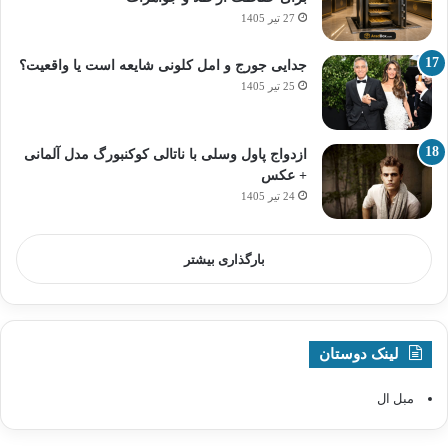
27 تیر 1405
جدایی جورج و امل کلونی شایعه است یا واقعیت؟
25 تیر 1405
ازدواج پاول وسلی با ناتالی کوکنبورگ مدل آلمانی
+ عکس
24 تیر 1405
بارگذاری بیشتر
لینک دوستان
مبل ال