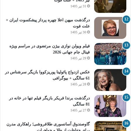
تیر 1405 + علت فوت
31 تیر 1405
درگذشت میهن اعلا چهره پرداز پیشکسوت ایران +
علت فوت
30 تیر 1405
فیلم ویولن نوازی بیژن مرتضوی در مراسم ویژه
فینال جام جهانی 2026
29 تیر 1405
عکس ازدواج پائولینا پوریزکووا بازیگر سرشناس در
61 سالگی + بیوگرافی
28 تیر 1405
درگذشت برندا فریکر بازیگر فیلم تنها در خانه در
81 سالگی
27 تیر 1405
گاوصندوق آسانسوری طلافروشی؛ راهکاری مدرن
برای حفاظت از طلا و جواهرات