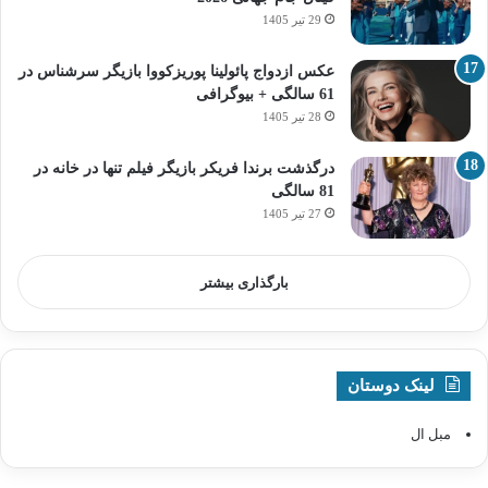
29 تیر 1405
عکس ازدواج پائولینا پوریزکووا بازیگر سرشناس در
61 سالگی + بیوگرافی
28 تیر 1405
درگذشت برندا فریکر بازیگر فیلم تنها در خانه در
81 سالگی
27 تیر 1405
بارگذاری بیشتر
لینک دوستان
مبل ال