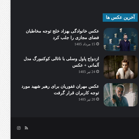
آخرین عکس ها
عکس خانوادگی بهزاد خلج توجه مخاطبان
فضای مجازی را جلب کرد
15 مرداد 1405
ازدواج پاول وسلی با ناتالی کوکنبورگ مدل
آلمانی + عکس
24 تیر 1405
عکس مهران غفوریان برای رهبر شهید مورد
توجه کاربران قرار گرفت
20 تیر 1405
خوراک
اینستاگرام