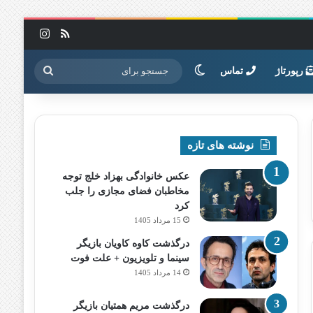
خوراک
اینستاگرا
تغییر پوسته
جستجو
رپورتاژ
تماس
برای
نوشته های تازه
عکس خانوادگی بهزاد خلج توجه
مخاطبان فضای مجازی را جلب
کرد
15 مرداد 1405
درگذشت کاوه کاویان بازیگر
سینما و تلویزیون + علت فوت
14 مرداد 1405
درگذشت مریم همتیان بازیگر