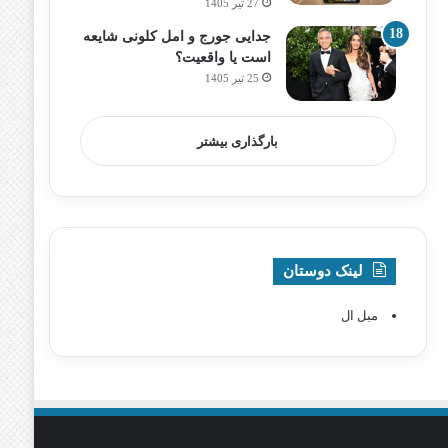
27 تیر 1405
جدایی جورج و امل کلونی شایعه
است یا واقعیت؟
25 تیر 1405
بارگذاری بیشتر
لینک دوستان
مبل ال