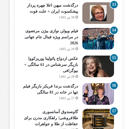
درگذشت میهن اعلا چهره پرداز
پیشکسوت ایران + علت فوت
30 تیر 1405
فیلم ویولن نوازی بیژن مرتضوی
در مراسم ویژه فینال جام جهانی
2026
29 تیر 1405
عکس ازدواج پائولینا پوریزکووا
بازیگر سرشناس در 61 سالگی +
بیوگرافی
28 تیر 1405
درگذشت برندا فریکر بازیگر فیلم
تنها در خانه در 81 سالگی
27 تیر 1405
گاوصندوق آسانسوری
طلافروشی؛ راهکاری مدرن برای
حفاظت از طلا و جواهرات