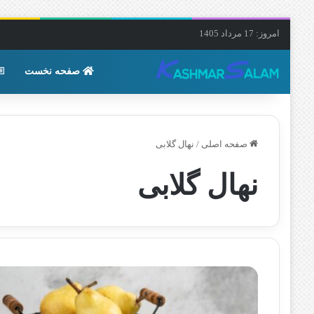
امروز: 17 مرداد 1405
صفحه نخست
صفحه اصلی
/
نهال گلابی
نهال گلابی