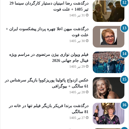
درگذشت رضا امینیان دستیار کارگردان سینما 29
تیر 1405 + علت فوت
31 تیر 1405
درگذشت میهن اعلا چهره پرداز پیشکسوت ایران +
علت فوت
30 تیر 1405
فیلم ویولن نوازی بیژن مرتضوی در مراسم ویژه
فینال جام جهانی 2026
29 تیر 1405
عکس ازدواج پائولینا پوریزکووا بازیگر سرشناس در
61 سالگی + بیوگرافی
28 تیر 1405
درگذشت برندا فریکر بازیگر فیلم تنها در خانه در
81 سالگی
27 تیر 1405