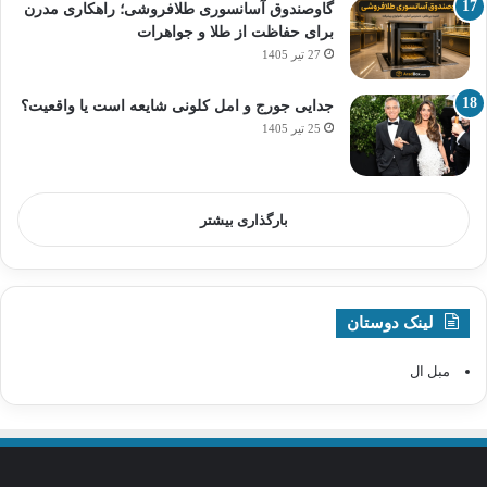
گاوصندوق آسانسوری طلافروشی؛ راهکاری مدرن
برای حفاظت از طلا و جواهرات
27 تیر 1405
جدایی جورج و امل کلونی شایعه است یا واقعیت؟
25 تیر 1405
بارگذاری بیشتر
لینک دوستان
مبل ال