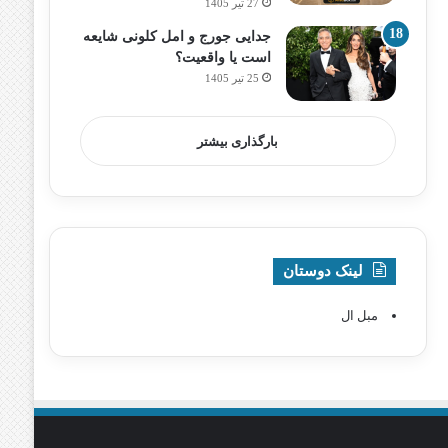
27 تیر 1405
جدایی جورج و امل کلونی شایعه
است یا واقعیت؟
25 تیر 1405
بارگذاری بیشتر
لینک دوستان
مبل ال