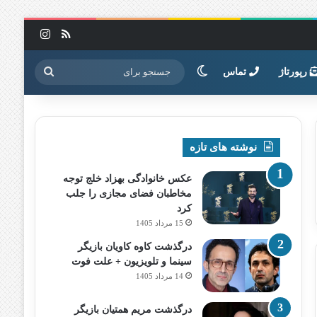
خوراک
اینستاگرا
تغییر پوسته
جستجو
رپورتاژ
تماس
برای
نوشته های تازه
عکس خانوادگی بهزاد خلج توجه
مخاطبان فضای مجازی را جلب
کرد
15 مرداد 1405
درگذشت کاوه کاویان بازیگر
سینما و تلویزیون + علت فوت
14 مرداد 1405
درگذشت مریم همتیان بازیگر