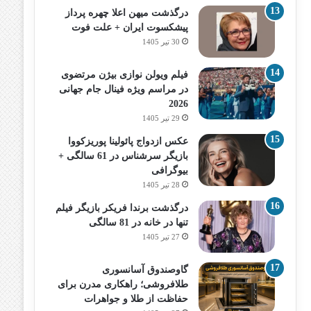
درگذشت میهن اعلا چهره پرداز
پیشکسوت ایران + علت فوت
30 تیر 1405
فیلم ویولن نوازی بیژن مرتضوی
در مراسم ویژه فینال جام جهانی
2026
29 تیر 1405
عکس ازدواج پائولینا پوریزکووا
بازیگر سرشناس در 61 سالگی +
بیوگرافی
28 تیر 1405
درگذشت برندا فریکر بازیگر فیلم
تنها در خانه در 81 سالگی
27 تیر 1405
گاوصندوق آسانسوری
طلافروشی؛ راهکاری مدرن برای
حفاظت از طلا و جواهرات