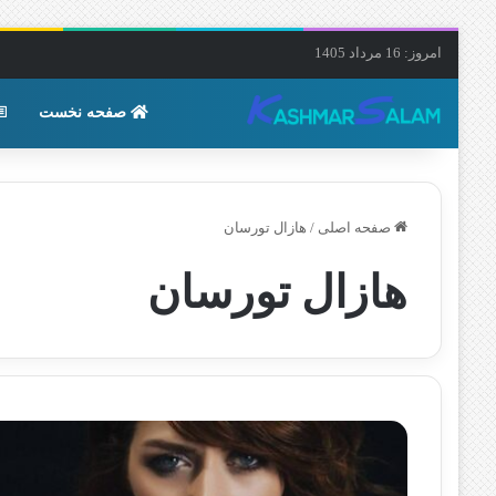
امروز: 16 مرداد 1405
صفحه نخست
صفحه اصلی
/
هازال تورسان
هازال تورسان