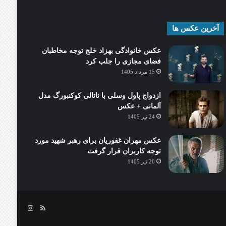
آخرین عکس ها
عکس خانوادگی بهزاد خلج توجه مخاطبان
فضای مجازی را جلب کرد
15 مرداد 1405
ازدواج پاول وسلی با ناتالی کوکنبورگ مدل
آلمانی + عکس
24 تیر 1405
عکس مهران غفوریان برای رهبر شهید مورد
توجه کاربران قرار گرفت
20 تیر 1405
خوراک
اینستاگرام