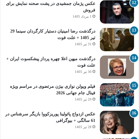
عکس پژمان جمشیدی در پشت صحنه نمایش برای
فروش
1 مرداد 1405
درگذشت رضا امینیان دستیار کارگردان سینما 29
تیر 1405 + علت فوت
31 تیر 1405
درگذشت میهن اعلا چهره پرداز پیشکسوت ایران +
علت فوت
30 تیر 1405
فیلم ویولن نوازی بیژن مرتضوی در مراسم ویژه
فینال جام جهانی 2026
29 تیر 1405
عکس ازدواج پائولینا پوریزکووا بازیگر سرشناس در
61 سالگی + بیوگرافی
28 تیر 1405