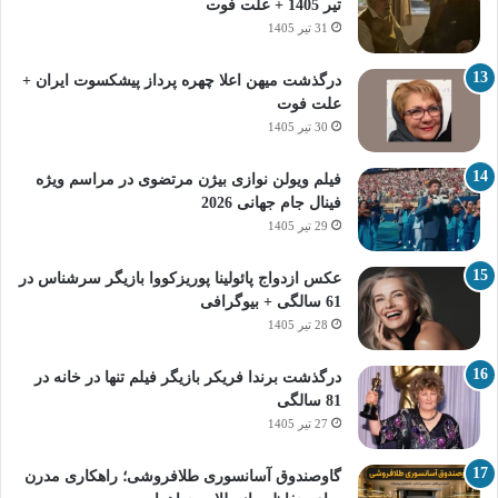
تیر 1405 + علت فوت
31 تیر 1405
درگذشت میهن اعلا چهره پرداز پیشکسوت ایران +
علت فوت
30 تیر 1405
فیلم ویولن نوازی بیژن مرتضوی در مراسم ویژه
فینال جام جهانی 2026
29 تیر 1405
عکس ازدواج پائولینا پوریزکووا بازیگر سرشناس در
61 سالگی + بیوگرافی
28 تیر 1405
درگذشت برندا فریکر بازیگر فیلم تنها در خانه در
81 سالگی
27 تیر 1405
گاوصندوق آسانسوری طلافروشی؛ راهکاری مدرن