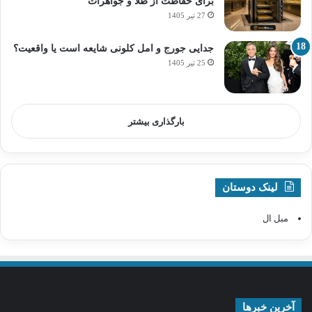
برای حفاظت از طلا و جواهرات
27 تیر 1405
جدایی جورج و امل کلونی شایعه است یا واقعیت؟
25 تیر 1405
بارگذاری بیشتر
لینک دوستان
مبل ال
آخرین خبرها