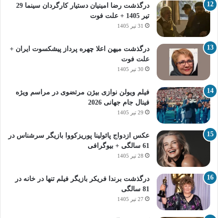
درگذشت رضا امینیان دستیار کارگردان سینما 29
تیر 1405 + علت فوت
31 تیر 1405
درگذشت میهن اعلا چهره پرداز پیشکسوت ایران +
علت فوت
30 تیر 1405
فیلم ویولن نوازی بیژن مرتضوی در مراسم ویژه
فینال جام جهانی 2026
29 تیر 1405
عکس ازدواج پائولینا پوریزکووا بازیگر سرشناس در
61 سالگی + بیوگرافی
28 تیر 1405
درگذشت برندا فریکر بازیگر فیلم تنها در خانه در
81 سالگی
27 تیر 1405