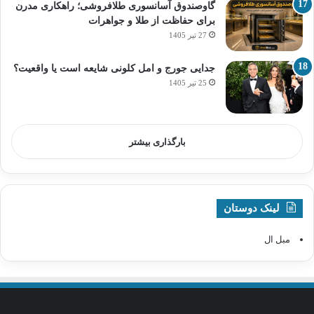
گاوصندوق آسانسوری طلافروشی؛ راهکاری مدرن
برای حفاظت از طلا و جواهرات
27 تیر 1405
جدایی جورج و امل کلونی شایعه است یا واقعیت؟
25 تیر 1405
بارگذاری بیشتر
لینک دوستان
مبل ال