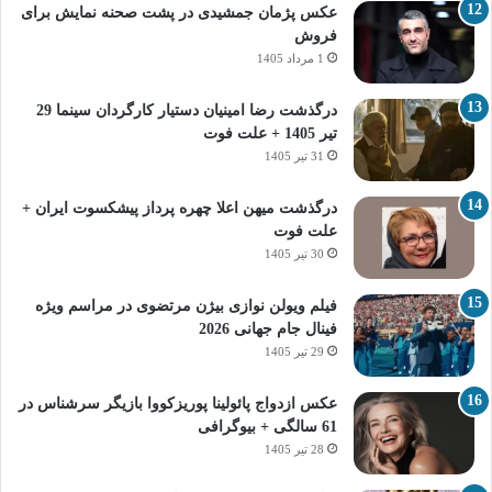
عکس پژمان جمشیدی در پشت صحنه نمایش برای
فروش
1 مرداد 1405
درگذشت رضا امینیان دستیار کارگردان سینما 29
تیر 1405 + علت فوت
31 تیر 1405
درگذشت میهن اعلا چهره پرداز پیشکسوت ایران +
علت فوت
30 تیر 1405
فیلم ویولن نوازی بیژن مرتضوی در مراسم ویژه
فینال جام جهانی 2026
29 تیر 1405
عکس ازدواج پائولینا پوریزکووا بازیگر سرشناس در
61 سالگی + بیوگرافی
28 تیر 1405