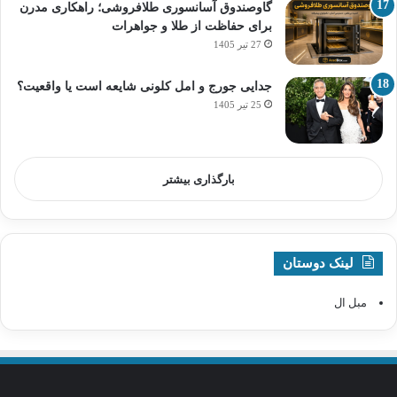
گاوصندوق آسانسوری طلافروشی؛ راهکاری مدرن
برای حفاظت از طلا و جواهرات
27 تیر 1405
جدایی جورج و امل کلونی شایعه است یا واقعیت؟
25 تیر 1405
بارگذاری بیشتر
لینک دوستان
مبل ال