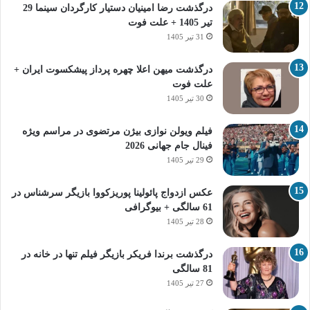
درگذشت رضا امینیان دستیار کارگردان سینما 29
تیر 1405 + علت فوت
31 تیر 1405
درگذشت میهن اعلا چهره پرداز پیشکسوت ایران +
علت فوت
30 تیر 1405
فیلم ویولن نوازی بیژن مرتضوی در مراسم ویژه
فینال جام جهانی 2026
29 تیر 1405
عکس ازدواج پائولینا پوریزکووا بازیگر سرشناس در
61 سالگی + بیوگرافی
28 تیر 1405
درگذشت برندا فریکر بازیگر فیلم تنها در خانه در
81 سالگی
27 تیر 1405