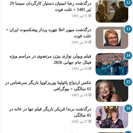
درگذشت رضا امینیان دستیار کارگردان سینما 29
تیر 1405 + علت فوت
31 تیر 1405
درگذشت میهن اعلا چهره پرداز پیشکسوت ایران +
علت فوت
30 تیر 1405
فیلم ویولن نوازی بیژن مرتضوی در مراسم ویژه
فینال جام جهانی 2026
29 تیر 1405
عکس ازدواج پائولینا پوریزکووا بازیگر سرشناس در
61 سالگی + بیوگرافی
28 تیر 1405
درگذشت برندا فریکر بازیگر فیلم تنها در خانه در
81 سالگی
27 تیر 1405