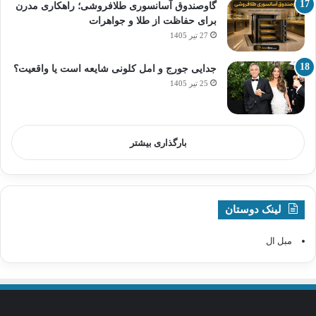
گاوصندوق آسانسوری طلافروشی؛ راهکاری مدرن
برای حفاظت از طلا و جواهرات
27 تیر 1405
جدایی جورج و امل کلونی شایعه است یا واقعیت؟
25 تیر 1405
بارگذاری بیشتر
لینک دوستان
مبل ال