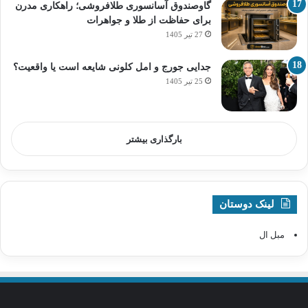
گاوصندوق آسانسوری طلافروشی؛ راهکاری مدرن
برای حفاظت از طلا و جواهرات
27 تیر 1405
جدایی جورج و امل کلونی شایعه است یا واقعیت؟
25 تیر 1405
بارگذاری بیشتر
لینک دوستان
مبل ال