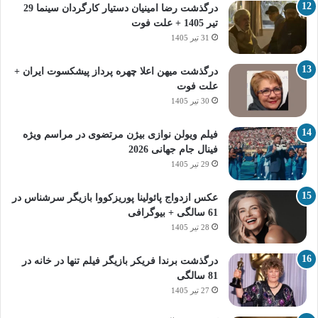
درگذشت رضا امینیان دستیار کارگردان سینما 29
تیر 1405 + علت فوت
31 تیر 1405
درگذشت میهن اعلا چهره پرداز پیشکسوت ایران +
علت فوت
30 تیر 1405
فیلم ویولن نوازی بیژن مرتضوی در مراسم ویژه
فینال جام جهانی 2026
29 تیر 1405
عکس ازدواج پائولینا پوریزکووا بازیگر سرشناس در
61 سالگی + بیوگرافی
28 تیر 1405
درگذشت برندا فریکر بازیگر فیلم تنها در خانه در
81 سالگی
27 تیر 1405