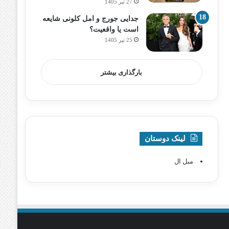
27 تیر 1405
جدایی جورج و امل کلونی شایعه
است یا واقعیت؟
25 تیر 1405
بارگذاری بیشتر
لینک دوستان
مبل ال