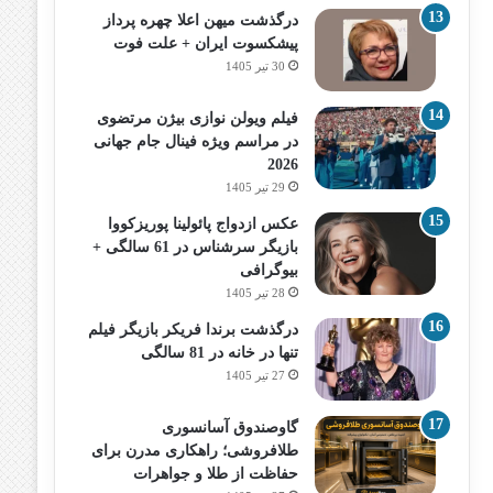
درگذشت میهن اعلا چهره پرداز
پیشکسوت ایران + علت فوت
30 تیر 1405
فیلم ویولن نوازی بیژن مرتضوی
در مراسم ویژه فینال جام جهانی
2026
29 تیر 1405
عکس ازدواج پائولینا پوریزکووا
بازیگر سرشناس در 61 سالگی +
بیوگرافی
28 تیر 1405
درگذشت برندا فریکر بازیگر فیلم
تنها در خانه در 81 سالگی
27 تیر 1405
گاوصندوق آسانسوری
طلافروشی؛ راهکاری مدرن برای
حفاظت از طلا و جواهرات