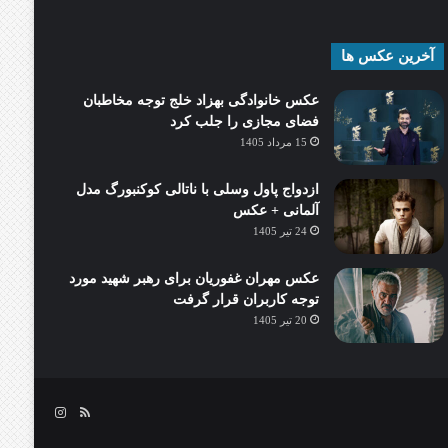
آخرین عکس ها
عکس خانوادگی بهزاد خلج توجه مخاطبان
فضای مجازی را جلب کرد
15 مرداد 1405
ازدواج پاول وسلی با ناتالی کوکنبورگ مدل
آلمانی + عکس
24 تیر 1405
عکس مهران غفوریان برای رهبر شهید مورد
توجه کاربران قرار گرفت
20 تیر 1405
خوراک
اینستاگرام