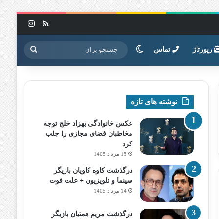
خوراک
اینستاگرا
تغییر پوسته
جستجو
رپورتاژ
تماس
برای
نوشته های تازه
عکس خانوادگی بهزاد خلج توجه
مخاطبان فضای مجازی را جلب
کرد
15 مرداد 1405
درگذشت کاوه کاویان بازیگر
سینما و تلویزیون + علت فوت
14 مرداد 1405
درگذشت مریم همتیان بازیگر