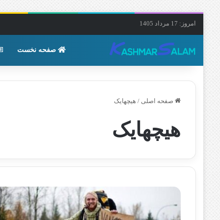
امروز: 17 مرداد 1405
صفحه نخست
صفحه اصلی
/
هیچهایک
هیچهایک