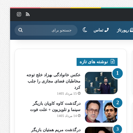
خوراک
اینستاگرا
تغییر پوسته
جستجو
رپورتاژ
تماس
برای
نوشته های تازه
عکس خانوادگی بهزاد خلج توجه
مخاطبان فضای مجازی را جلب
کرد
15 مرداد 1405
درگذشت کاوه کاویان بازیگر
سینما و تلویزیون + علت فوت
14 مرداد 1405
درگذشت مریم همتیان بازیگر