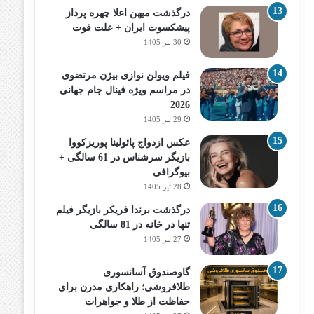
درگذشت میهن اعلا چهره پرداز
پیشکسوت ایران + علت فوت
30 تیر 1405
فیلم ویولن نوازی بیژن مرتضوی
در مراسم ویژه فینال جام جهانی
2026
29 تیر 1405
عکس ازدواج پائولینا پوریزکووا
بازیگر سرشناس در 61 سالگی +
بیوگرافی
28 تیر 1405
درگذشت برندا فریکر بازیگر فیلم
تنها در خانه در 81 سالگی
27 تیر 1405
گاوصندوق آسانسوری
طلافروشی؛ راهکاری مدرن برای
حفاظت از طلا و جواهرات