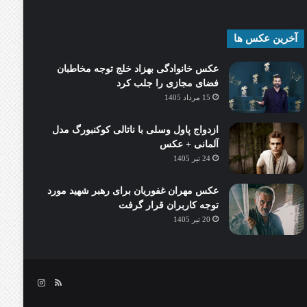
آخرین عکس ها
عکس خانوادگی بهزاد خلج توجه مخاطبان
فضای مجازی را جلب کرد
15 مرداد 1405
ازدواج پاول وسلی با ناتالی کوکنبورگ مدل
آلمانی + عکس
24 تیر 1405
عکس مهران غفوریان برای رهبر شهید مورد
توجه کاربران قرار گرفت
20 تیر 1405
خوراک
اینستاگرام