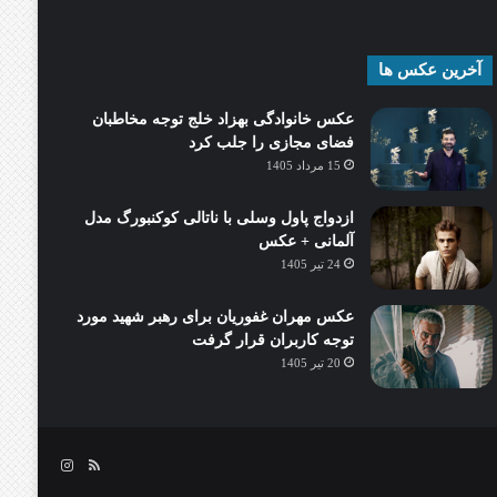
آخرین عکس ها
عکس خانوادگی بهزاد خلج توجه مخاطبان
فضای مجازی را جلب کرد
15 مرداد 1405
ازدواج پاول وسلی با ناتالی کوکنبورگ مدل
آلمانی + عکس
24 تیر 1405
عکس مهران غفوریان برای رهبر شهید مورد
توجه کاربران قرار گرفت
20 تیر 1405
خوراک
اینستاگرام