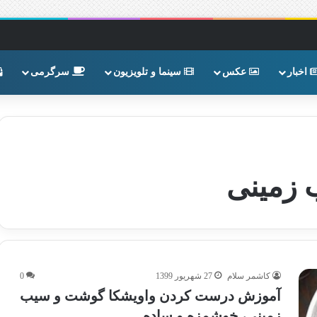
اخبار
عکس
سینما و تلویزیون
سرگرمی
 زمینی
کاشمر سلام
27 شهریور 1399
0
آموزش درست کردن واویشکا گوشت و سیب
زمینی، خوشمزه و ساده