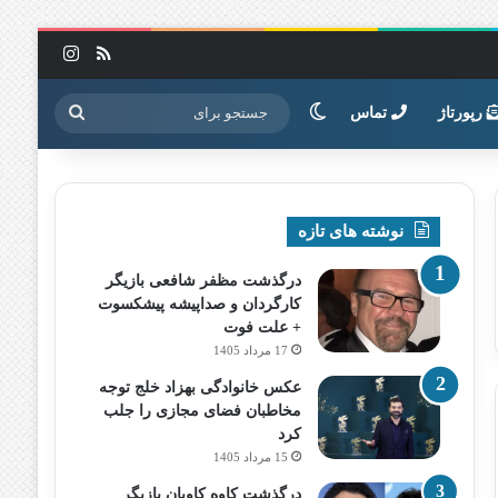
خوراک
اینستاگرا
تغییر پوسته
جستجو
رپورتاژ
تماس
برای
نوشته های تازه
درگذشت مظفر شافعی بازیگر
کارگردان و صداپیشه پیشکسوت
+ علت فوت
17 مرداد 1405
عکس خانوادگی بهزاد خلج توجه
مخاطبان فضای مجازی را جلب
کرد
15 مرداد 1405
درگذشت کاوه کاویان بازیگر