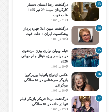
درگذشت رضا امینیان دستیار
کارگردان سینما 29 تیر 1405 +
علت فوت
31 تیر 1405
درگذشت میهن اعلا چهره پرداز
پیشکسوت ایران + علت فوت
30 تیر 1405
فیلم ویولن نوازی بیژن مرتضوی
در مراسم ویژه فینال جام جهانی
2026
29 تیر 1405
عکس ازدواج پائولینا پوریزکووا
بازیگر سرشناس در 61 سالگی +
بیوگرافی
28 تیر 1405
درگذشت برندا فریکر بازیگر فیلم
تنها در خانه در 81 سالگی
27 تیر 1405