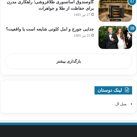
گاوصندوق آسانسوری طلافروشی؛ راهکاری مدرن
برای حفاظت از طلا و جواهرات
27 تیر 1405
جدایی جورج و امل کلونی شایعه است یا واقعیت؟
25 تیر 1405
بارگذاری بیشتر
لینک دوستان
مبل ال