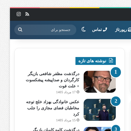
خوراک
اینستاگرا
تغییر پوسته
جستجو
رپورتاژ
تماس
برای
نوشته های تازه
درگذشت مظفر شافعی بازیگر
کارگردان و صداپیشه پیشکسوت
+ علت فوت
17 مرداد 1405
عکس خانوادگی بهزاد خلج توجه
مخاطبان فضای مجازی را جلب
کرد
15 مرداد 1405
درگذشت کاوه کاویان بازیگر