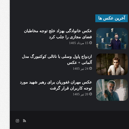
آخرین عکس ها
عکس خانوادگی بهزاد خلج توجه مخاطبان
فضای مجازی را جلب کرد
15 مرداد 1405
ازدواج پاول وسلی با ناتالی کوکنبورگ مدل
آلمانی + عکس
24 تیر 1405
عکس مهران غفوریان برای رهبر شهید مورد
توجه کاربران قرار گرفت
20 تیر 1405
خوراک
اینستاگرام