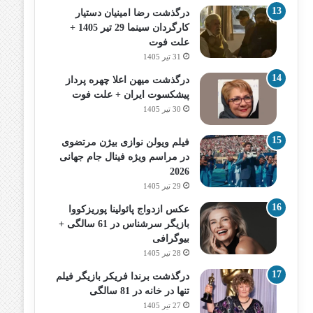
درگذشت رضا امینیان دستیار
کارگردان سینما 29 تیر 1405 +
علت فوت
31 تیر 1405
درگذشت میهن اعلا چهره پرداز
پیشکسوت ایران + علت فوت
30 تیر 1405
فیلم ویولن نوازی بیژن مرتضوی
در مراسم ویژه فینال جام جهانی
2026
29 تیر 1405
عکس ازدواج پائولینا پوریزکووا
بازیگر سرشناس در 61 سالگی +
بیوگرافی
28 تیر 1405
درگذشت برندا فریکر بازیگر فیلم
تنها در خانه در 81 سالگی
27 تیر 1405