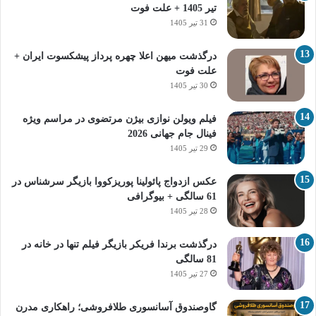
تیر 1405 + علت فوت
31 تیر 1405
درگذشت میهن اعلا چهره پرداز پیشکسوت ایران +
علت فوت
30 تیر 1405
فیلم ویولن نوازی بیژن مرتضوی در مراسم ویژه
فینال جام جهانی 2026
29 تیر 1405
عکس ازدواج پائولینا پوریزکووا بازیگر سرشناس در
61 سالگی + بیوگرافی
28 تیر 1405
درگذشت برندا فریکر بازیگر فیلم تنها در خانه در
81 سالگی
27 تیر 1405
گاوصندوق آسانسوری طلافروشی؛ راهکاری مدرن