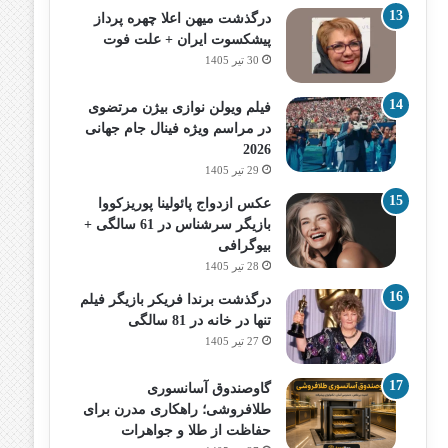
درگذشت میهن اعلا چهره پرداز
پیشکسوت ایران + علت فوت
30 تیر 1405
فیلم ویولن نوازی بیژن مرتضوی
در مراسم ویژه فینال جام جهانی
2026
29 تیر 1405
عکس ازدواج پائولینا پوریزکووا
بازیگر سرشناس در 61 سالگی +
بیوگرافی
28 تیر 1405
درگذشت برندا فریکر بازیگر فیلم
تنها در خانه در 81 سالگی
27 تیر 1405
گاوصندوق آسانسوری
طلافروشی؛ راهکاری مدرن برای
حفاظت از طلا و جواهرات