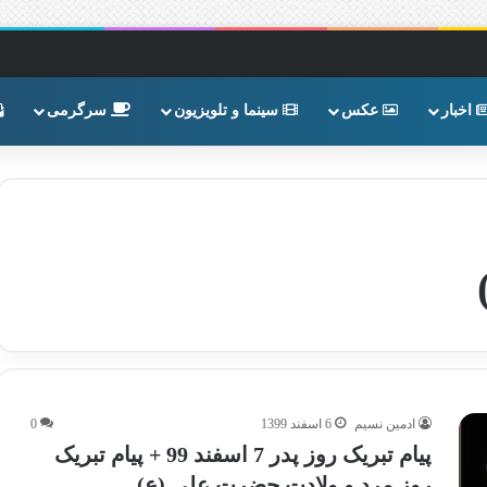
اخبار
عکس
سینما و تلویزیون
سرگرمی
ادمین نسیم
6 اسفند 1399
0
پیام تبریک روز پدر 7 اسفند 99 + پیام تبریک
روز مرد و ولادت حضرت علی (ع)