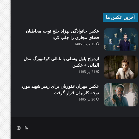
آخرین عکس ها
عکس خانوادگی بهزاد خلج توجه مخاطبان
فضای مجازی را جلب کرد
15 مرداد 1405
ازدواج پاول وسلی با ناتالی کوکنبورگ مدل
آلمانی + عکس
24 تیر 1405
عکس مهران غفوریان برای رهبر شهید مورد
توجه کاربران قرار گرفت
20 تیر 1405
خوراک
اینستاگرام