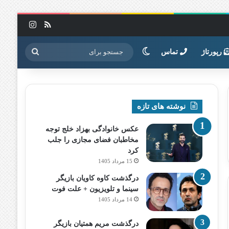
خوراک
اینستاگرا
تغییر پوسته
جستجو
رپورتاژ
تماس
برای
نوشته های تازه
عکس خانوادگی بهزاد خلج توجه
مخاطبان فضای مجازی را جلب
کرد
15 مرداد 1405
درگذشت کاوه کاویان بازیگر
سینما و تلویزیون + علت فوت
14 مرداد 1405
درگذشت مریم همتیان بازیگر