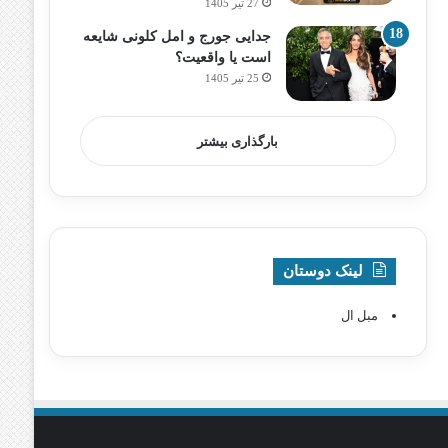
27 تیر 1405
جدایی جورج و امل کلونی شایعه
است یا واقعیت؟
25 تیر 1405
بارگذاری بیشتر
لینک دوستان
مبل ال