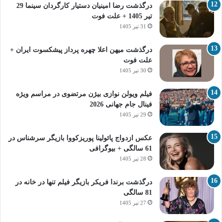
درگذشت رضا امینیان دستیار کارگردان سینما 29
تیر 1405 + علت فوت
31 تیر 1405
درگذشت میهن اعلا چهره پرداز پیشکسوت ایران +
علت فوت
30 تیر 1405
فیلم ویولن نوازی بیژن مرتضوی در مراسم ویژه
فینال جام جهانی 2026
29 تیر 1405
عکس ازدواج پائولینا پوریزکووا بازیگر سرشناس در
61 سالگی + بیوگرافی
28 تیر 1405
درگذشت برندا فریکر بازیگر فیلم تنها در خانه در
81 سالگی
27 تیر 1405