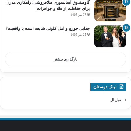
گاوصندوق آسانسوری طلافروشی؛ راهکاری مدرن
برای حفاظت از طلا و جواهرات
27 تیر 1405
جدایی جورج و امل کلونی شایعه است یا واقعیت؟
25 تیر 1405
بارگذاری بیشتر
لینک دوستان
مبل ال