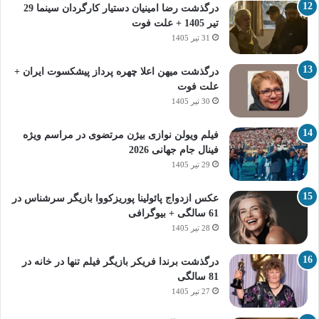
درگذشت رضا امینیان دستیار کارگردان سینما 29
تیر 1405 + علت فوت
31 تیر 1405
درگذشت میهن اعلا چهره پرداز پیشکسوت ایران +
علت فوت
30 تیر 1405
فیلم ویولن نوازی بیژن مرتضوی در مراسم ویژه
فینال جام جهانی 2026
29 تیر 1405
عکس ازدواج پائولینا پوریزکووا بازیگر سرشناس در
61 سالگی + بیوگرافی
28 تیر 1405
درگذشت برندا فریکر بازیگر فیلم تنها در خانه در
81 سالگی
27 تیر 1405