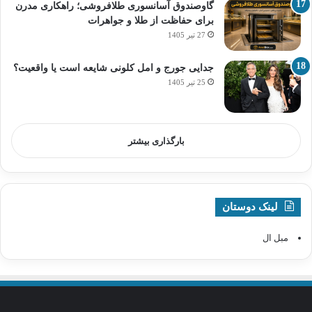
گاوصندوق آسانسوری طلافروشی؛ راهکاری مدرن
برای حفاظت از طلا و جواهرات
27 تیر 1405
جدایی جورج و امل کلونی شایعه است یا واقعیت؟
25 تیر 1405
بارگذاری بیشتر
لینک دوستان
مبل ال