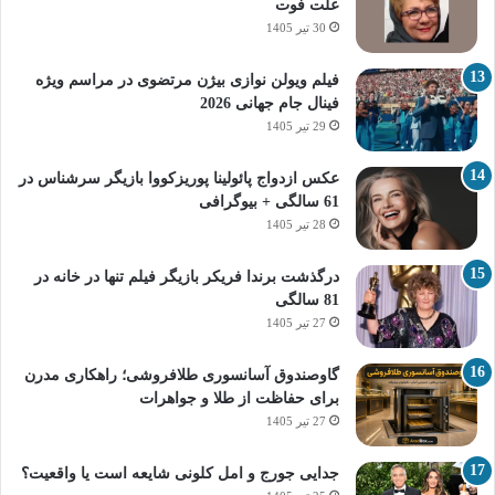
علت فوت
30 تیر 1405
فیلم ویولن نوازی بیژن مرتضوی در مراسم ویژه
فینال جام جهانی 2026
29 تیر 1405
عکس ازدواج پائولینا پوریزکووا بازیگر سرشناس در
61 سالگی + بیوگرافی
28 تیر 1405
درگذشت برندا فریکر بازیگر فیلم تنها در خانه در
81 سالگی
27 تیر 1405
گاوصندوق آسانسوری طلافروشی؛ راهکاری مدرن
برای حفاظت از طلا و جواهرات
27 تیر 1405
جدایی جورج و امل کلونی شایعه است یا واقعیت؟