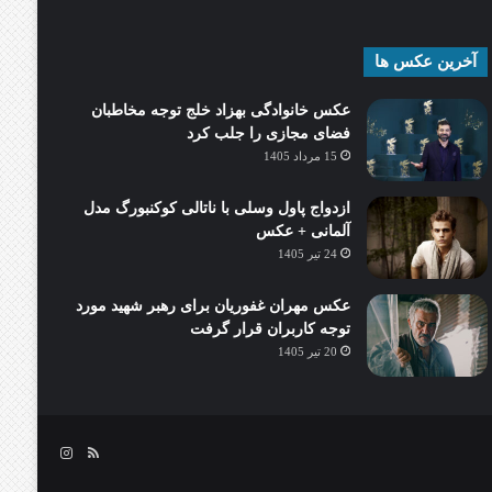
آخرین عکس ها
عکس خانوادگی بهزاد خلج توجه مخاطبان
فضای مجازی را جلب کرد
15 مرداد 1405
ازدواج پاول وسلی با ناتالی کوکنبورگ مدل
آلمانی + عکس
24 تیر 1405
عکس مهران غفوریان برای رهبر شهید مورد
توجه کاربران قرار گرفت
20 تیر 1405
خوراک
اینستاگرام