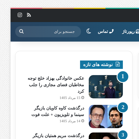
خوراک
اینستاگرا
تغییر پوسته
جستجو
رپورتاژ
تماس
برای
نوشته های تازه
عکس خانوادگی بهزاد خلج توجه
مخاطبان فضای مجازی را جلب
کرد
15 مرداد 1405
درگذشت کاوه کاویان بازیگر
سینما و تلویزیون + علت فوت
14 مرداد 1405
درگذشت مریم همتیان بازیگر