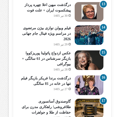
درگذشت میهن اعلا چهره پرداز
پیشکسوت ایران + علت فوت
30 تیر 1405
فیلم ویولن نوازی بیژن مرتضوی
در مراسم ویژه فینال جام جهانی
2026
29 تیر 1405
عکس ازدواج پائولینا پوریزکووا
بازیگر سرشناس در 61 سالگی +
بیوگرافی
28 تیر 1405
درگذشت برندا فریکر بازیگر فیلم
تنها در خانه در 81 سالگی
27 تیر 1405
گاوصندوق آسانسوری
طلافروشی؛ راهکاری مدرن برای
حفاظت از طلا و جواهرات