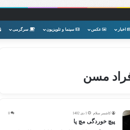
اخبار
عکس
سینما و تلویزیون
سرگرمی
فراد مسن
کاشمر سلام
1 دی 1402
0
پیچ خوردگی مچ پا