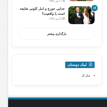
27 تیر 1405
جدایی جورج و امل کلونی شایعه
است یا واقعیت؟
25 تیر 1405
بارگذاری بیشتر
لینک دوستان
مبل ال