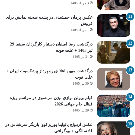
3 مرداد 1405
عکس پژمان جمشیدی در پشت صحنه نمایش برای
فروش
1 مرداد 1405
درگذشت رضا امینیان دستیار کارگردان سینما 29
تیر 1405 + علت فوت
31 تیر 1405
درگذشت میهن اعلا چهره پرداز پیشکسوت ایران +
علت فوت
30 تیر 1405
فیلم ویولن نوازی بیژن مرتضوی در مراسم ویژه
فینال جام جهانی 2026
29 تیر 1405
عکس ازدواج پائولینا پوریزکووا بازیگر سرشناس در
61 سالگی + بیوگرافی