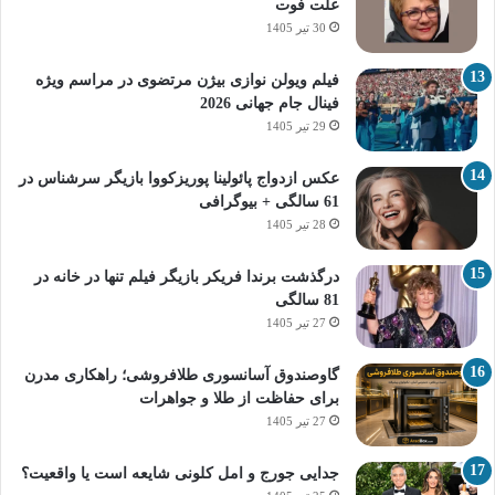
علت فوت
30 تیر 1405
فیلم ویولن نوازی بیژن مرتضوی در مراسم ویژه
فینال جام جهانی 2026
29 تیر 1405
عکس ازدواج پائولینا پوریزکووا بازیگر سرشناس در
61 سالگی + بیوگرافی
28 تیر 1405
درگذشت برندا فریکر بازیگر فیلم تنها در خانه در
81 سالگی
27 تیر 1405
گاوصندوق آسانسوری طلافروشی؛ راهکاری مدرن
برای حفاظت از طلا و جواهرات
27 تیر 1405
جدایی جورج و امل کلونی شایعه است یا واقعیت؟