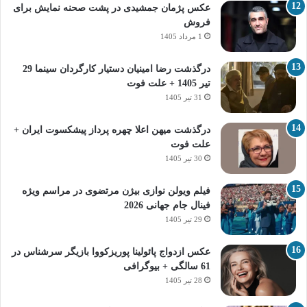
عکس پژمان جمشیدی در پشت صحنه نمایش برای
فروش
1 مرداد 1405
درگذشت رضا امینیان دستیار کارگردان سینما 29
تیر 1405 + علت فوت
31 تیر 1405
درگذشت میهن اعلا چهره پرداز پیشکسوت ایران +
علت فوت
30 تیر 1405
فیلم ویولن نوازی بیژن مرتضوی در مراسم ویژه
فینال جام جهانی 2026
29 تیر 1405
عکس ازدواج پائولینا پوریزکووا بازیگر سرشناس در
61 سالگی + بیوگرافی
28 تیر 1405