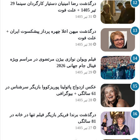
درگذشت رضا امینیان دستیار کارگردان سینما 29
تیر 1405 + علت فوت
31 تیر 1405
درگذشت میهن اعلا چهره پرداز پیشکسوت ایران +
علت فوت
30 تیر 1405
فیلم ویولن نوازی بیژن مرتضوی در مراسم ویژه
فینال جام جهانی 2026
29 تیر 1405
عکس ازدواج پائولینا پوریزکووا بازیگر سرشناس در
61 سالگی + بیوگرافی
28 تیر 1405
درگذشت برندا فریکر بازیگر فیلم تنها در خانه در
81 سالگی
27 تیر 1405