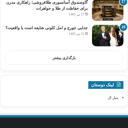
گاوصندوق آسانسوری طلافروشی؛ راهکاری مدرن
برای حفاظت از طلا و جواهرات
27 تیر 1405
جدایی جورج و امل کلونی شایعه است یا واقعیت؟
25 تیر 1405
بارگذاری بیشتر
لینک دوستان
مبل ال