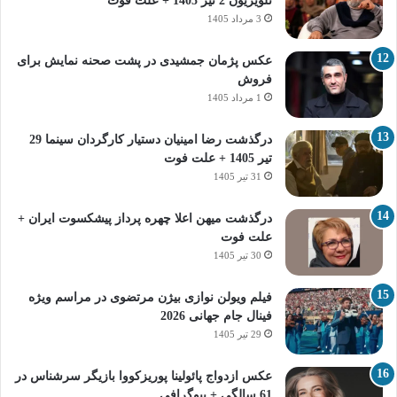
تلویزیون 2 تیر 1405 + علت فوت
3 مرداد 1405
عکس پژمان جمشیدی در پشت صحنه نمایش برای
فروش
1 مرداد 1405
درگذشت رضا امینیان دستیار کارگردان سینما 29
تیر 1405 + علت فوت
31 تیر 1405
درگذشت میهن اعلا چهره پرداز پیشکسوت ایران +
علت فوت
30 تیر 1405
فیلم ویولن نوازی بیژن مرتضوی در مراسم ویژه
فینال جام جهانی 2026
29 تیر 1405
عکس ازدواج پائولینا پوریزکووا بازیگر سرشناس در
61 سالگی + بیوگرافی