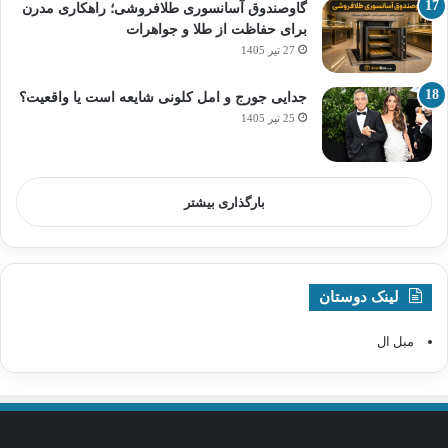
گاوصندوق آسانسوری طلافروشی؛ راهکاری مدرن
برای حفاظت از طلا و جواهرات
27 تیر 1405
جدایی جورج و امل کلونی شایعه است یا واقعیت؟
25 تیر 1405
بارگذاری بیشتر
لینک دوستان
مبل ال