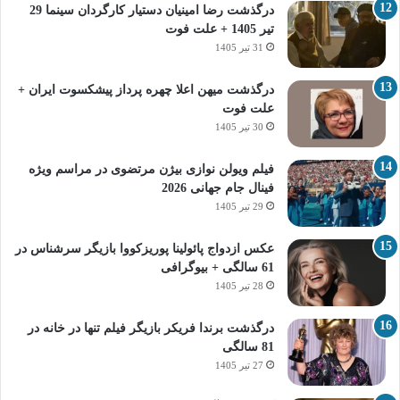
درگذشت رضا امینیان دستیار کارگردان سینما 29
تیر 1405 + علت فوت
31 تیر 1405
درگذشت میهن اعلا چهره پرداز پیشکسوت ایران +
علت فوت
30 تیر 1405
فیلم ویولن نوازی بیژن مرتضوی در مراسم ویژه
فینال جام جهانی 2026
29 تیر 1405
عکس ازدواج پائولینا پوریزکووا بازیگر سرشناس در
61 سالگی + بیوگرافی
28 تیر 1405
درگذشت برندا فریکر بازیگر فیلم تنها در خانه در
81 سالگی
27 تیر 1405