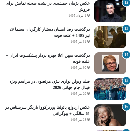
عکس پژمان جمشیدی در پشت صحنه نمایش برای
فروش
1 مرداد 1405
درگذشت رضا امینیان دستیار کارگردان سینما 29
تیر 1405 + علت فوت
31 تیر 1405
درگذشت میهن اعلا چهره پرداز پیشکسوت ایران +
علت فوت
30 تیر 1405
فیلم ویولن نوازی بیژن مرتضوی در مراسم ویژه
فینال جام جهانی 2026
29 تیر 1405
عکس ازدواج پائولینا پوریزکووا بازیگر سرشناس در
61 سالگی + بیوگرافی
28 تیر 1405