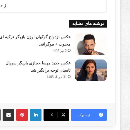
از م
نوشته های مشابه
عکس ازدواج گوکهان اوزن بازیگر ترکیه ای
محبوب + بیوگرافی
2 تیر 1405
عکس جدید مهسا حجازی بازیگر سریال
تاسیان توجه برانگیز شد
31 خرداد 1405
لینکدین
پینترست
اشتراک گذا
فیسبوک
X