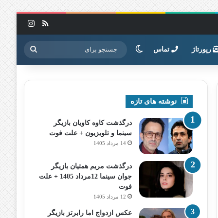
خوراک
اینستاگرا
تغییر پوسته
جستجو
رپورتاژ
تماس
برای
نوشته های تازه
درگذشت کاوه کاویان بازیگر
سینما و تلویزیون + علت فوت
14 مرداد 1405
درگذشت مریم همتیان بازیگر
جوان سینما 12مرداد 1405 + علت
فوت
12 مرداد 1405
عکس ازدواج اما رابرتز بازیگر