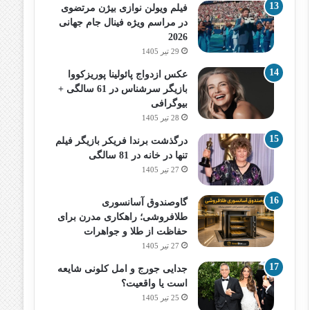
فیلم ویولن نوازی بیژن مرتضوی
در مراسم ویژه فینال جام جهانی
2026
29 تیر 1405
عکس ازدواج پائولینا پوریزکووا
بازیگر سرشناس در 61 سالگی +
بیوگرافی
28 تیر 1405
درگذشت برندا فریکر بازیگر فیلم
تنها در خانه در 81 سالگی
27 تیر 1405
گاوصندوق آسانسوری
طلافروشی؛ راهکاری مدرن برای
حفاظت از طلا و جواهرات
27 تیر 1405
جدایی جورج و امل کلونی شایعه
است یا واقعیت؟
25 تیر 1405