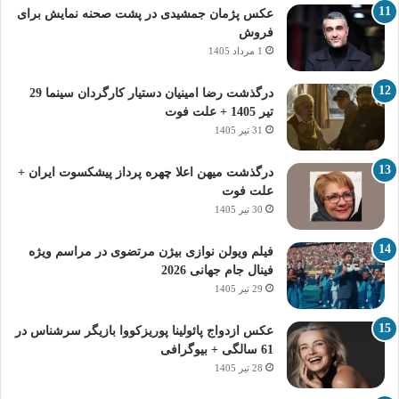
عکس پژمان جمشیدی در پشت صحنه نمایش برای
فروش
1 مرداد 1405
درگذشت رضا امینیان دستیار کارگردان سینما 29
تیر 1405 + علت فوت
31 تیر 1405
درگذشت میهن اعلا چهره پرداز پیشکسوت ایران +
علت فوت
30 تیر 1405
فیلم ویولن نوازی بیژن مرتضوی در مراسم ویژه
فینال جام جهانی 2026
29 تیر 1405
عکس ازدواج پائولینا پوریزکووا بازیگر سرشناس در
61 سالگی + بیوگرافی
28 تیر 1405