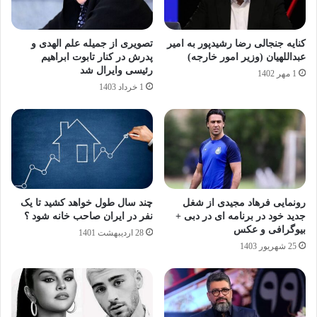
کنایه جنجالی رضا رشیدپور به امیر
تصویری از جمیله علم الهدی و
عبداللهیان (وزیر امور خارجه)
پدرش در کنار تابوت ابراهیم
رئیسی وایرال شد
1 مهر 1402
1 خرداد 1403
رونمایی فرهاد مجیدی از شغل
چند سال طول خواهد کشید تا یک
جدید خود در برنامه ای در دبی +
نفر در ایران صاحب خانه شود ؟
بیوگرافی و عکس
28 اردیبهشت 1401
25 شهریور 1403