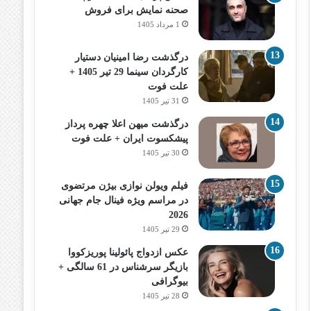
صحنه نمایش برای فروش
1 مرداد 1405
درگذشت رضا امینیان دستیار
کارگردان سینما 29 تیر 1405 +
علت فوت
31 تیر 1405
درگذشت میهن اعلا چهره پرداز
پیشکسوت ایران + علت فوت
30 تیر 1405
فیلم ویولن نوازی بیژن مرتضوی
در مراسم ویژه فینال جام جهانی
2026
29 تیر 1405
عکس ازدواج پائولینا پوریزکووا
بازیگر سرشناس در 61 سالگی +
بیوگرافی
28 تیر 1405