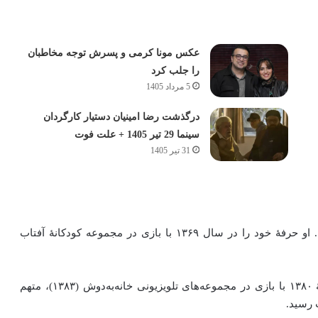
عکس مونا کرمی و پسرش توجه مخاطبان
را جلب کرد
5 مرداد 1405
درگذشت رضا امینیان دستیار کارگردان
سینما 29 تیر 1405 + علت فوت
31 تیر 1405
علی عباس صادقی (زادهٔ ۱۰ آذر ۱۳۵۹) بازیگر ایرانی است. او حرفهٔ خود را در سال ۱۳۶۹ با بازی در مجموعه کودکانهٔ آفتاب
وی بیشتر در سبک کمدی به ایفای‌نقش می‌پردازد و در دههٔ ۱۳۸۰ با بازی در مجموعه‌های تلویزیونی خانه‌به‌دوش (۱۳۸۳)، متهم