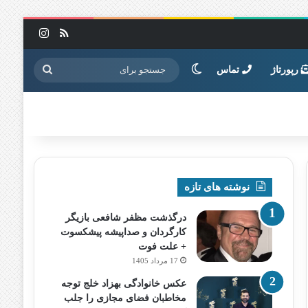
خوراک
اینستاگرا
تغییر پوسته
جستجو
رپورتاژ
تماس
برای
نوشته های تازه
درگذشت مظفر شافعی بازیگر
کارگردان و صداپیشه پیشکسوت
+ علت فوت
17 مرداد 1405
عکس خانوادگی بهزاد خلج توجه
مخاطبان فضای مجازی را جلب